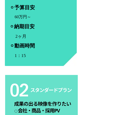
⚪︎
予算目安
60万円～
⚪︎
納期目安
2ヶ月
⚪︎
動画時間
1：15