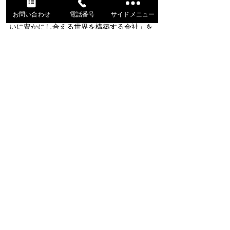
お問い合わせ
電話番号
サイドメニュー
「場を通じて、そこに関わる全ての人がお互
いに豊かにし合える世界を構築する会社」を
目指す。
数多くの実績を持つ清掃と設備管理のプロフ
ェッショナル集団とホテル業のプロフェッシ
ョナル、システム開発のプロ、戦略コンサル
ティングのプロがコラボレーションしたこれ
までには無い異色の運営を行っています。
制作実績一覧に戻る