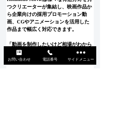
つクリエーターが集結し、映画作品か
ら企業向けの採用プロモーション動
画、CGやアニメーションを活用した
作品まで幅広く対応できます。
「動画を制作したいけど相場がわから
ない」
お問い合わせ
電話番号
サイドメニュー
「安心の制作会社を紹介してほしい」
という方はぜひHonmono Movieにご相
談ください。
Honomo Movie公式サイトはこちら