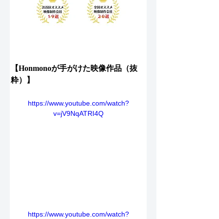
【Honmonoが手がけた映像作品（抜
粋）】
https://www.youtube.com/watch?
v=jV9NqATRI4Q
https://www.youtube.com/watch?