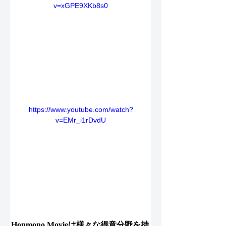
v=xGPE9XKb8s0
https://www.youtube.com/watch?
v=EMr_i1rDvdU
Honmono Movieは様々な得意分野を持